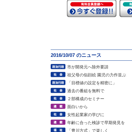
2016/10/07 のニュース
市が開発元へ除外要請
祖父母の似顔絵 園児の力作並ぶ
「目標値の設定を精密に」
過去の番組を無料で
２部構成のセミナー
面白いから
女性起業家の学びに
年齢に合った検診で早期発見を
「豊川方式」で楽しく