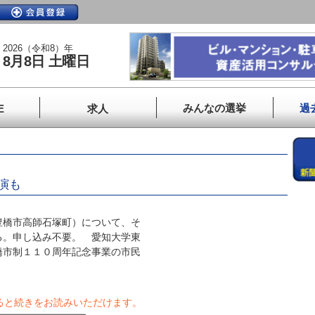
2026（令和8）年
8月8日 土曜日
みんなの選挙
過
E
求人
演も
橋市高師石塚町）について、そ
る。申し込み不要。 愛知大学東
橋市制１１０周年記念事業の市民
ると続きをお読みいただけます。