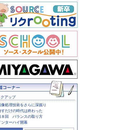
ックアップ
画像処理技術をさらに深掘り
治すだけの時代は終わった
第８回 バランスの取り方
インターハイ開幕