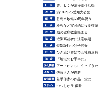
豊川ＬＣが清掃奉仕活動
築104年の愛知大公館
竹島水族館60周年祝う
検視など実践的に役割確認
脳の健康教室始まる
近隣高齢者に注意喚起
特殊詐欺受け子容疑
ひき逃げ容疑で会社員逮捕
「地域のお手本に」
アートがまちにやってきた
佐藤さんが優勝
若手作家の作品一堂に
つつじが丘 優勝