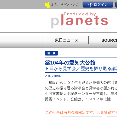
ようこそゲストさん
東日ニュース
SOURC
築104年の愛知大公館
８日から見学会／歴史を振り返る講
2016/10/07
建設から１０４年を迎えた愛知大公館（豊
の歴史を振り返る講演会と見学会が開かれ
亜同文書院大学記念センターが主催し、豊
提案イベント。公館は、１９１２年に陸...
この記事は有料会員限定です。
会員登録す