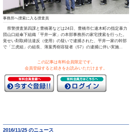
事務所へ捜索に入る捜査員
県警捜査第四課と豊橋署などは24日、豊橋市仁連木町の指定暴力
団山口組傘下組織「平井一家」の本部事務所の家宅捜索を行った。
覚せい剤取締法違反（使用）の疑いで逮捕された、平井一家の幹部
で「三虎組」の組長、薄葉秀樹容疑者（57）の逮捕に伴い実施...
この記事は有料会員限定です。
会員登録すると続きをお読みいただけます。
2016/11/25 のニュース