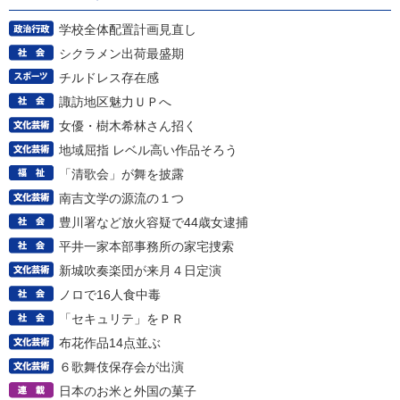
学校全体配置計画見直し
シクラメン出荷最盛期
チルドレス存在感
諏訪地区魅力ＵＰへ
女優・樹木希林さん招く
地域屈指 レベル高い作品そろう
「清歌会」が舞を披露
南吉文学の源流の１つ
豊川署など放火容疑で44歳女逮捕
平井一家本部事務所の家宅捜索
新城吹奏楽団が来月４日定演
ノロで16人食中毒
「セキュリテ」をＰＲ
布花作品14点並ぶ
６歌舞伎保存会が出演
日本のお米と外国の菓子