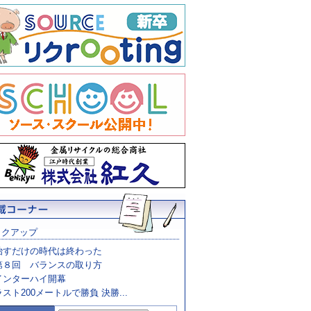
ックアップ
治すだけの時代は終わった
第８回 バランスの取り方
インターハイ開幕
ラスト200メートルで勝負 決勝...