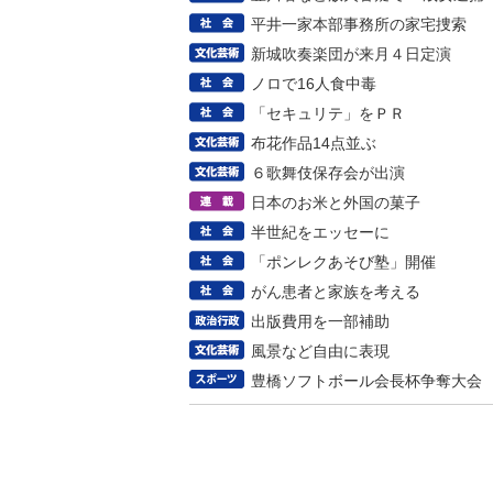
平井一家本部事務所の家宅捜索
新城吹奏楽団が来月４日定演
ノロで16人食中毒
「セキュリテ」をＰＲ
布花作品14点並ぶ
６歌舞伎保存会が出演
日本のお米と外国の菓子
半世紀をエッセーに
「ポンレクあそび塾」開催
がん患者と家族を考える
出版費用を一部補助
風景など自由に表現
豊橋ソフトボール会長杯争奪大会