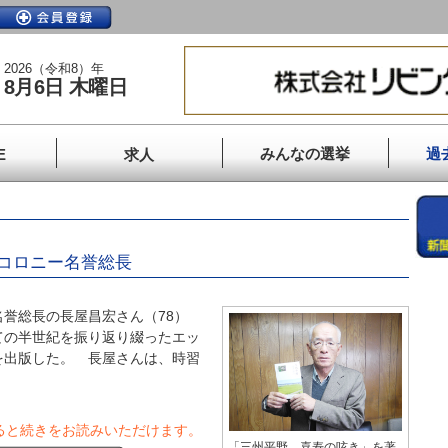
2026（令和8）年
8月6日 木曜日
みんなの選挙
過
E
求人
コロニー名誉総長
誉総長の長屋昌宏さん（78）
ての半世紀を振り返り綴ったエッ
を出版した。 長屋さんは、時習
ると続きをお読みいただけます。
「三州平野 喜寿の呟き」を著