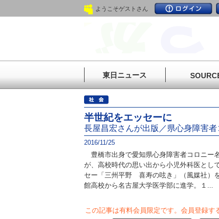
ようこそゲストさん
東日ニュース
SOURC
半世紀をエッセーに
長屋昌宏さんが出版／県心身障害者
2016/11/25
豊橋市出身で愛知県心身障害者コロニー名
が、高校時代の思い出から小児外科医とし
セー「三州平野 喜寿の呟き」（風媒社）
館高校から名古屋大学医学部に進学。１...
この記事は有料会員限定です。
会員登録す