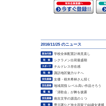
2016/11/25 のニュース
学校全体配置計画見直し
シクラメン出荷最盛期
チルドレス存在感
諏訪地区魅力ＵＰへ
女優・樹木希林さん招く
地域屈指 レベル高い作品そろう
「清歌会」が舞を披露
南吉文学の源流の１つ
豊川署など放火容疑で44歳女逮捕