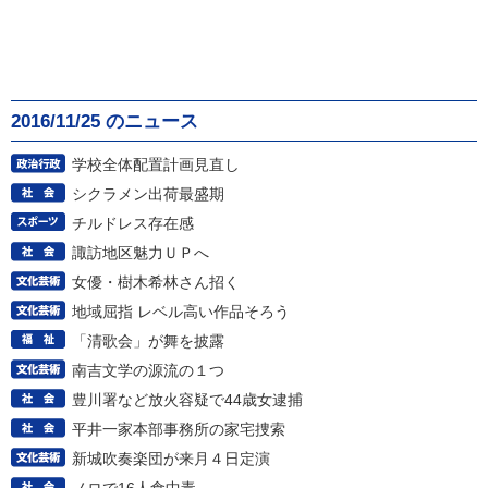
2016/11/25 のニュース
学校全体配置計画見直し
シクラメン出荷最盛期
チルドレス存在感
諏訪地区魅力ＵＰへ
女優・樹木希林さん招く
地域屈指 レベル高い作品そろう
「清歌会」が舞を披露
南吉文学の源流の１つ
豊川署など放火容疑で44歳女逮捕
平井一家本部事務所の家宅捜索
新城吹奏楽団が来月４日定演