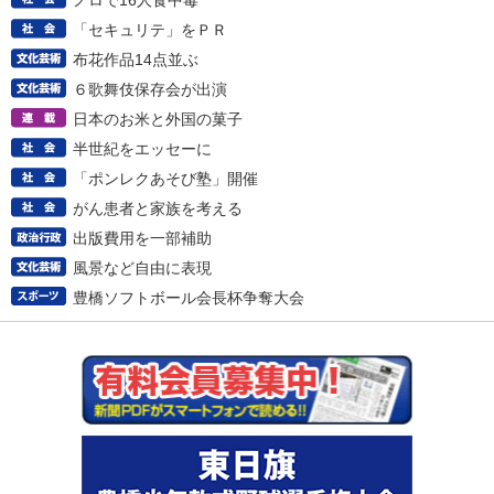
ノロで16人食中毒
「セキュリテ」をＰＲ
布花作品14点並ぶ
６歌舞伎保存会が出演
日本のお米と外国の菓子
半世紀をエッセーに
「ポンレクあそび塾」開催
がん患者と家族を考える
出版費用を一部補助
風景など自由に表現
豊橋ソフトボール会長杯争奪大会