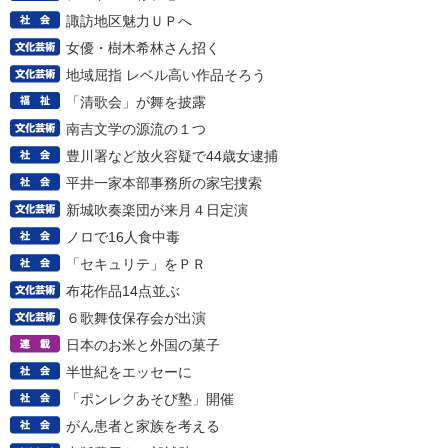
諏訪地区魅力ＵＰへ
女優・樹木希林さん招く
地域屈指 レベル高い作品そろう
「清歌会」が舞を披露
南吉文学の源流の１つ
豊川署など放火容疑で44歳女逮捕
平井一家本部事務所の家宅捜索
新城吹奏楽団が来月４日定演
ノロで16人食中毒
「セキュリテ」をＰＲ
布花作品14点並ぶ
６歌舞伎保存会が出演
日本のお米と外国の菓子
半世紀をエッセーに
「ポンレクあそび塾」開催
がん患者と家族を考える