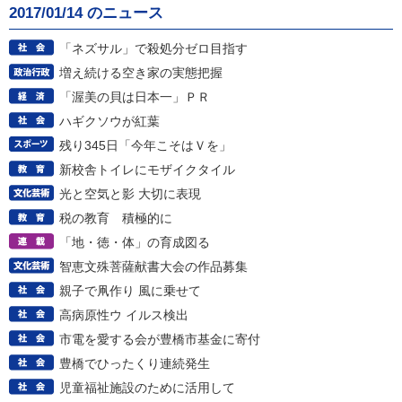
2017/01/14 のニュース
「ネズサル」で殺処分ゼロ目指す
増え続ける空き家の実態把握
「渥美の貝は日本一」ＰＲ
ハギクソウが紅葉
残り345日「今年こそはＶを」
新校舎トイレにモザイクタイル
光と空気と影 大切に表現
税の教育 積極的に
「地・徳・体」の育成図る
智恵文殊菩薩献書大会の作品募集
親子で凧作り 風に乗せて
高病原性ウ イルス検出
市電を愛する会が豊橋市基金に寄付
豊橋でひったくり連続発生
児童福祉施設のために活用して