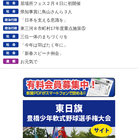
居場所フェス２月４日に初開催
県知事賞に鳥山さんら３人
「日本を支える意識を」
東三河８市町村17年度重点施策⑤
三位一体のまちづくりを
「今年は羽ばたく年に」
「新春スピーチ例会」
お元気で