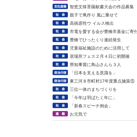
智恵文殊菩薩献書大会の作品募集
親子で凧作り 風に乗せて
高病原性ウ イルス検出
市電を愛する会が豊橋市基金に寄
豊橋でひったくり連続発生
児童福祉施設のために活用して
居場所フェス２月４日に初開催
県知事賞に鳥山さんら３人
「日本を支える意識を」
東三河８市町村17年度重点施策⑤
三位一体のまちづくりを
「今年は羽ばたく年に」
「新春スピーチ例会」
お元気で