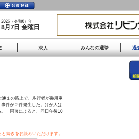
2026（令和8）年
8月7日 金曜日
みんなの選挙
過
E
求人
大通１の路上で、歩行者が乗用車
り事件が２件発生した。けが人は
。 同署によると、同日午後10
ると続きをお読みいただけます。