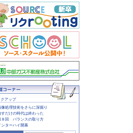
ックアップ
画像処理技術をさらに深掘り
治すだけの時代は終わった
第８回 バランスの取り方
インターハイ開幕