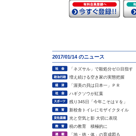
2017/01/14 のニュース
「ネズサル」で殺処分ゼロ目指す
増え続ける空き家の実態把握
「渥美の貝は日本一」ＰＲ
ハギクソウが紅葉
残り345日「今年こそはＶを」
新校舎トイレにモザイクタイル
光と空気と影 大切に表現
税の教育 積極的に
「地・徳・体」の育成図る