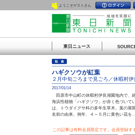
ようこそゲストさん
東日ニュース
SOURC
ハギクソウが紅葉
２月中旬ごろまで見ごろ／休暇村伊
2017/01/14
田原市中山町の休暇村伊良湖園地内で、絶
海浜性植物「ハギクソウ」が赤く色づいて
は、トウダイグサ科の多年生草木。葉の展
名前の由来。例年、４～５月に黄色い花を..
この記事は有料会員限定です。
会員登録す