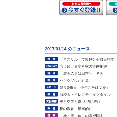
2017/01/14 のニュース
「ネズサル」で殺処分ゼロ目指す
増え続ける空き家の実態把握
「渥美の貝は日本一」ＰＲ
ハギクソウが紅葉
残り345日「今年こそはＶを」
新校舎トイレにモザイクタイル
光と空気と影 大切に表現
税の教育 積極的に
「地・徳・体」の育成図る