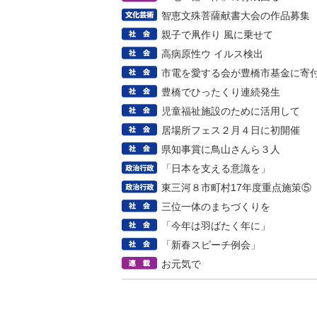
智恵文殊菩薩献書大会の作品募集
親子で凧作り 風に乗せて
高病原性ウ イルス検出
市電を愛する会が豊橋市基金に寄
豊橋でひったくり連続発生
児童福祉施設のために活用して
居場所フェス２月４日に初開催
県知事賞に鳥山さんら３人
「日本を支える意識を」
東三河８市町村17年度重点施策⑤
三位一体のまちづくりを
「今年は羽ばたく年に」
「新春スピーチ例会」
お元気で