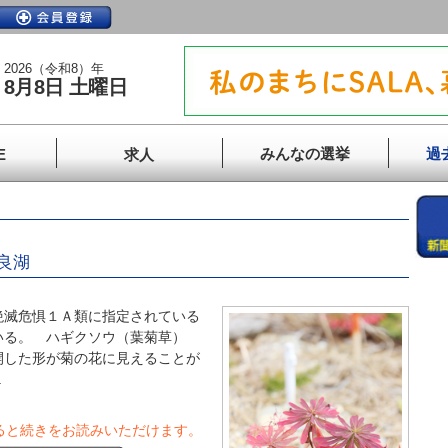
2026（令和8）年
8月8日 土曜日
みんなの選挙
過
E
求人
良湖
滅危惧１Ａ類に指定されている
いる。 ハギクソウ（葉菊草）
開した形が菊の花に見えることが
.
ると続きをお読みいただけます。