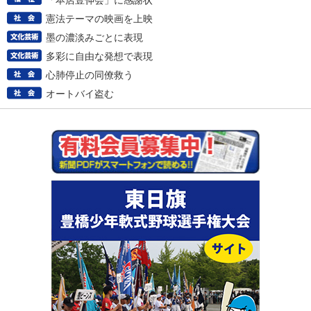
「本店豊伸会」に感謝状
憲法テーマの映画を上映
墨の濃淡みごとに表現
多彩に自由な発想で表現
心肺停止の同僚救う
オートバイ盗む