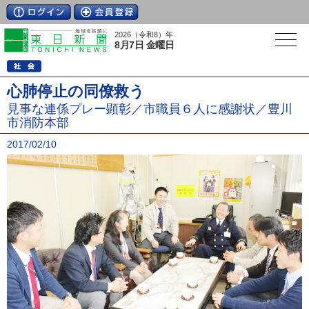
2026（令和8）年
8月7日 金曜日
心肺停止の同僚救う
見事な連係プレー顕彰／市職員６人に感謝状／豊川
市消防本部
2017/02/10