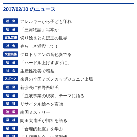
2017/02/10 のニュース
アレルギーから子ども守れ
「三河物語」写本か
切り絵＆とんぼ玉の世界
春らしさ満喫して！
グロトリアンの音色奏でる
「ハードル上げすぎずに」
生産性改善で増益
来月の全国ミズノカップジュニア出場
新会長に神野吾郎氏
「血液事業の現状」テーマに語る
リサイクル絵本を寄贈
南国ミステリー
岡田太造氏が福祉を語る
「合理的配慮」を学ぶ