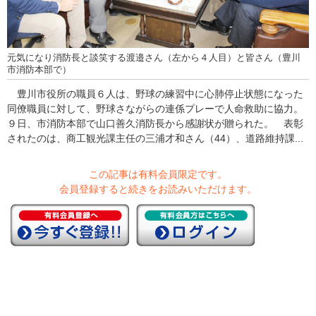
元気になり消防長と談笑する渡邉さん（左から４人目）と皆さん（豊川
市消防本部で）
豊川市役所の職員６人は、野球の練習中に心肺停止状態になった
同僚職員に対して、野球さながらの連係プレーで人命救助に協力。
９日、市消防本部で山口善久消防長から感謝状が贈られた。 表彰
されたのは、商工観光課主任の三浦才和さん（44）、道路維持課...
この記事は有料会員限定です。
会員登録すると続きをお読みいただけます。