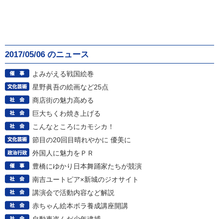
2017/05/06 のニュース
よみがえる戦国絵巻
星野眞吾の絵画など25点
商店街の魅力高める
巨大ちくわ焼き上げる
こんなところにカモシカ！
節目の20回目晴れやかに 優美に
外国人に魅力をＰＲ
豊橋にゆかり日本舞踊家たちが競演
南吉ユートピア×新城のジオサイト
講演会で活動内容など解説
赤ちゃん絵本ボラ養成講座開講