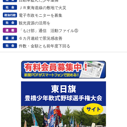
自動車盗んだ少年逮捕
ＪＲ東海道線の敷地で火災
電子市政モニターを募集
観光資源の活用を
「もけ部」通信 活動ファイル⑤
６カ月連続で景況感改善
件数・金額とも前年度下回る