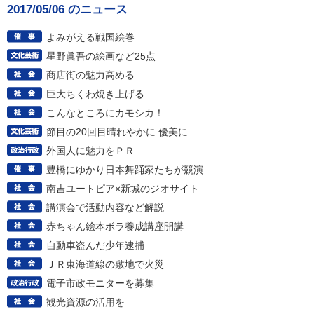
2017/05/06 のニュース
よみがえる戦国絵巻
星野眞吾の絵画など25点
商店街の魅力高める
巨大ちくわ焼き上げる
こんなところにカモシカ！
節目の20回目晴れやかに 優美に
外国人に魅力をＰＲ
豊橋にゆかり日本舞踊家たちが競演
南吉ユートピア×新城のジオサイト
講演会で活動内容など解説
赤ちゃん絵本ボラ養成講座開講
自動車盗んだ少年逮捕
ＪＲ東海道線の敷地で火災
電子市政モニターを募集
観光資源の活用を