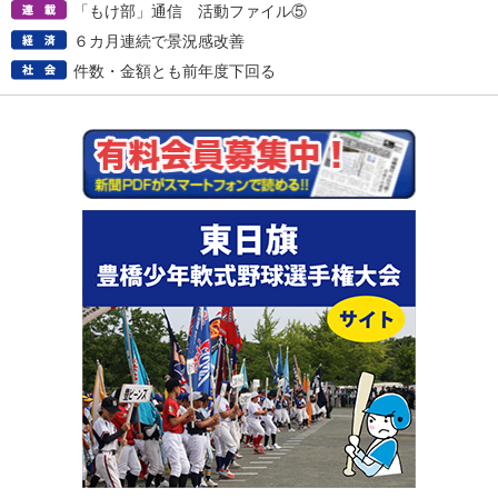
「もけ部」通信 活動ファイル⑤
６カ月連続で景況感改善
件数・金額とも前年度下回る