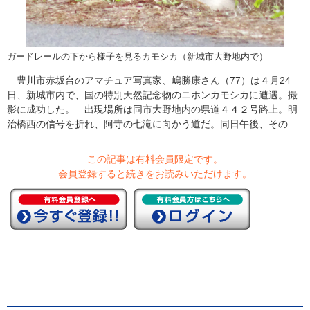
ガードレールの下から様子を見るカモシカ（新城市大野地内で）
豊川市赤坂台のアマチュア写真家、嶋勝康さん（77）は４月24
日、新城市内で、国の特別天然記念物のニホンカモシカに遭遇。撮
影に成功した。 出現場所は同市大野地内の県道４４２号路上。明
治橋西の信号を折れ、阿寺の七滝に向かう道だ。同日午後、その...
この記事は有料会員限定です。
会員登録すると続きをお読みいただけます。