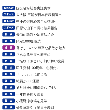
国交省が社会実証実験
Ｇ大阪 三浦が日本代表初選出
中小の健康経営普及啓発へ
田原で山下市長に結果報告
最新の診断や治療法紹介
限定1000部販売
香ばしいパン 豊富な品数が魅力
さらなる発展へ着実に
〝名物よさこい〟熱い舞い披露
民生委制100周年 心新たに
「もしも」に備える
職員が530運動
通常総会に関係者ら174人
一年間を振り返る
小鷹野浄水場を見学
優良施設や従業員を表彰