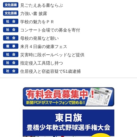
見ごたえある書ならぶ
力強い書 披露
学校の魅力をＰＲ
コンサート会場での募金を寄付
母校の発展など願い
来月４日歯の健康フェス
災害時に段ボールベッドなど提供
指定侵入工具隠し持つ
住居侵入と窃盗容疑で51歳逮捕