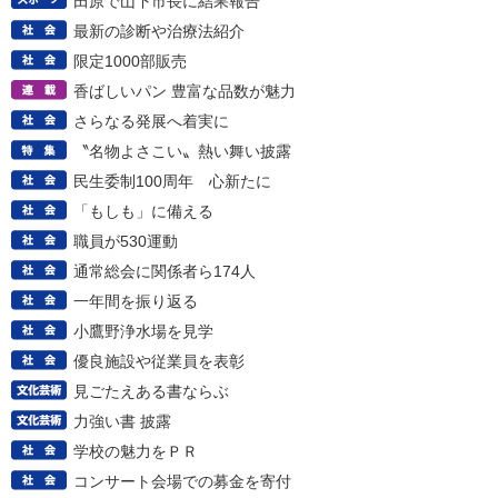
田原で山下市長に結果報告
最新の診断や治療法紹介
限定1000部販売
香ばしいパン 豊富な品数が魅力
さらなる発展へ着実に
〝名物よさこい〟熱い舞い披露
民生委制100周年 心新たに
「もしも」に備える
職員が530運動
通常総会に関係者ら174人
一年間を振り返る
小鷹野浄水場を見学
優良施設や従業員を表彰
見ごたえある書ならぶ
力強い書 披露
学校の魅力をＰＲ
コンサート会場での募金を寄付