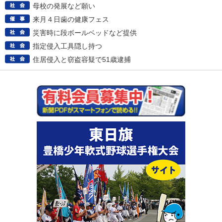
母校の発展など願い
来月４日歯の健康フェス
災害時に段ボールベッドなど提供
指定侵入工具隠し持つ
住居侵入と窃盗容疑で51歳逮捕