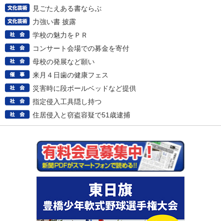
見ごたえある書ならぶ
力強い書 披露
学校の魅力をＰＲ
コンサート会場での募金を寄付
母校の発展など願い
来月４日歯の健康フェス
災害時に段ボールベッドなど提供
指定侵入工具隠し持つ
住居侵入と窃盗容疑で51歳逮捕