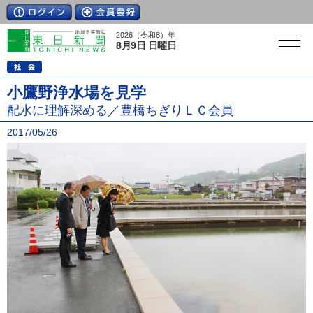
2026（令和8）年
8月9日 日曜日
小鷹野浄水場を見学
配水に理解深める／豊橋ちぎりＬＣ会員
2017/05/26