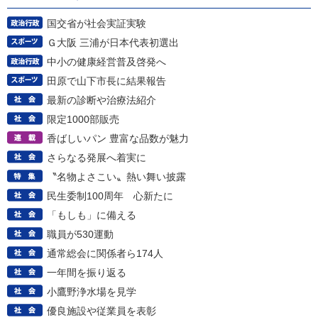
国交省が社会実証実験
Ｇ大阪 三浦が日本代表初選出
中小の健康経営普及啓発へ
田原で山下市長に結果報告
最新の診断や治療法紹介
限定1000部販売
香ばしいパン 豊富な品数が魅力
さらなる発展へ着実に
〝名物よさこい〟熱い舞い披露
民生委制100周年 心新たに
「もしも」に備える
職員が530運動
通常総会に関係者ら174人
一年間を振り返る
小鷹野浄水場を見学
優良施設や従業員を表彰