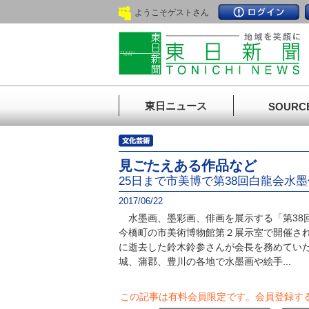
ようこそゲストさん
東日ニュース
SOURC
見ごたえある作品など
25日まで市美博で第38回白龍会水
2017/06/22
水墨画、墨彩画、俳画を展示する「第38
今橋町の市美術博物館第２展示室で開催され
に逝去した鈴木鈴参さんが会長を務めてい
城、蒲郡、豊川の各地で水墨画や絵手...
この記事は有料会員限定です。
会員登録す