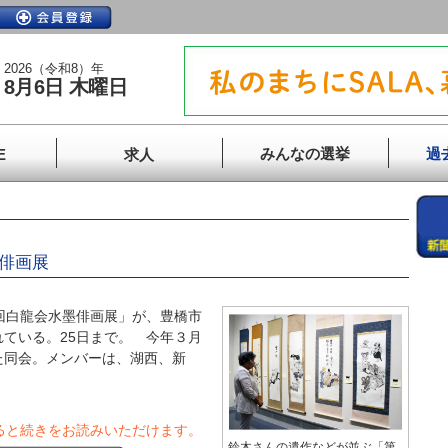
2026（令和8）年
8月6日 木曜日
みんなの選挙
過
E
求人
墨俳画展
回白龍会水墨俳画展」が、豊橋市
ている。25日まで。 今年３月
た同会。メンバーは、湖西、新
ると続きをお読みいただけます。
鈴木さんの遺作などが並ぶ「第