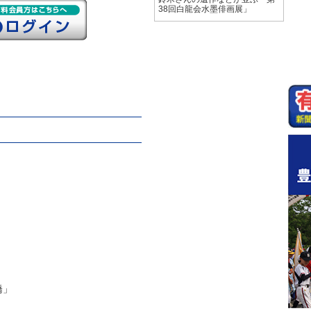
38回白龍会水墨俳画展」
橋」