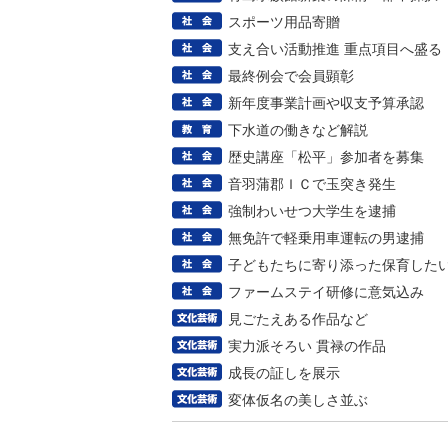
スポーツ用品寄贈
支え合い活動推進 重点項目へ盛る
最終例会で会員顕彰
新年度事業計画や収支予算承認
下水道の働きなど解説
歴史講座「松平」参加者を募集
音羽蒲郡ＩＣで玉突き発生
強制わいせつ大学生を逮捕
無免許で軽乗用車運転の男逮捕
子どもたちに寄り添った保育した
ファームステイ研修に意気込み
見ごたえある作品など
実力派そろい 貫禄の作品
成長の証しを展示
変体仮名の美しさ並ぶ