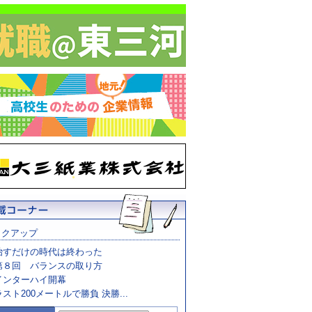
ックアップ
治すだけの時代は終わった
第８回 バランスの取り方
インターハイ開幕
ラスト200メートルで勝負 決勝...