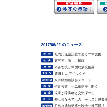
2017/06/22 のニュース
社内託児室設置で働くママ支援
東三河に激しい風雨
巧みな技と華麗な演技披露
豊川ミニ アベックＶ
来月結婚相談会スタート
特別授業「十二単講座」開く
児童が障害者と交流深める
⑧女性ならではの「手しごと屋豊
竹島水族館新築の陳情一部不採択