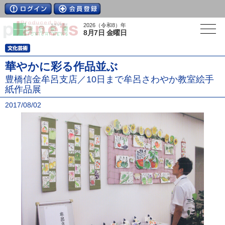
2026（令和8）年
8月7日 金曜日
華やかに彩る作品並ぶ
豊橋信金牟呂支店／10日まで牟呂さわやか教室絵手
紙作品展
2017/08/02