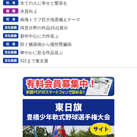
全ての人に幸せと繁栄を
水質向上
南海トラフ巨大地震備えテーマ
得意分野の作品25点展示
新作中心に力作並ぶ
防ぐ糖尿病から慢性腎臓病
華やかに彩る作品並ぶ
5日まで東京展