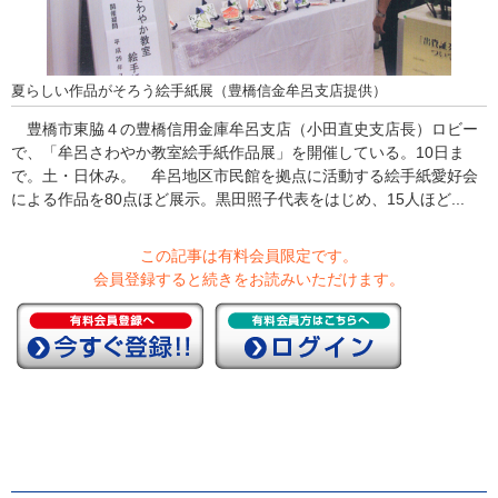
夏らしい作品がそろう絵手紙展（豊橋信金牟呂支店提供）
豊橋市東脇４の豊橋信用金庫牟呂支店（小田直史支店長）ロビー
で、「牟呂さわやか教室絵手紙作品展」を開催している。10日ま
で。土・日休み。 牟呂地区市民館を拠点に活動する絵手紙愛好会
による作品を80点ほど展示。黒田照子代表をはじめ、15人ほど...
この記事は有料会員限定です。
会員登録すると続きをお読みいただけます。