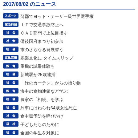
2017/08/02 のニュース
蒲郡でヨット・テーザー級世界選手権
ＩＴで交通事故防止へ
ＣＡＤ部門で上位目指す
備後国府まつり初参加
市のさらなる発展誓う
娯楽文化に タイムスリップ
重機の試乗体験も
新城署が25歳逮捕
「緑のカーテン」からの贈り物
海中の食物連鎖など学ぶ
農家の「相続」を学ぶ
列車にはねられ64歳女性死亡
食中毒予防を呼びかけ
子どもたちのために
全国の学生を対象に