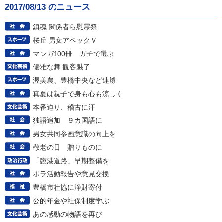
2017/08/13 のニュース
鎮魂 関係者ら慰霊祭
桜丘 男女アベックＶ
マンガ100冊 ガチで選ぶ
優雅な舞 観客魅了
渥美農、豊橋中央など連勝
真夏は親子で身も心も涼しく
本番迫り、稽古に汗
独語追加 ９カ国語に
男女共同参画意識の向上を
敬老の日 贈りものに
「臨港道路」早期整備を
ボラ活動報告や意見交換
豊橋市社協に浄財寄付
公的年金や社保制度学ぶ
あの感動の物語を再び