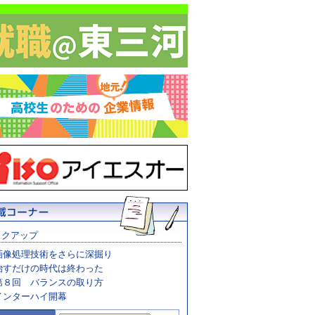
ックアップ
画像処理技術をさらに深掘り
治すだけの時代は終わった
第８回 バランスの取り方
インターハイ開幕