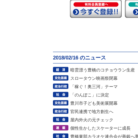
2018/02/16 のニュース
暗雲漂う豊橋のコチョウラン生産
スロータウン映画祭閉幕
「稼ぐ！奥三河」テーマ
「のんぽこ」に決定
豊川市子ども美術展開幕
官民連携で地方創生へ
屋内外火の元チェック
個性生かしたスケーターに成長
豊橋東部カラオケ連合会が善銀へ