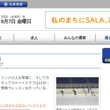
2026（令和8）年
8月7日 金曜日
みんなの選挙
過
E
求人
長
ブ
 リンクの上を華麗に、そして力
ギュアスケートクラブは11月～
ナ豊橋でレッスンを行っている。
ると続きをお読みいただけます。
選手コースの生徒たち（アクア