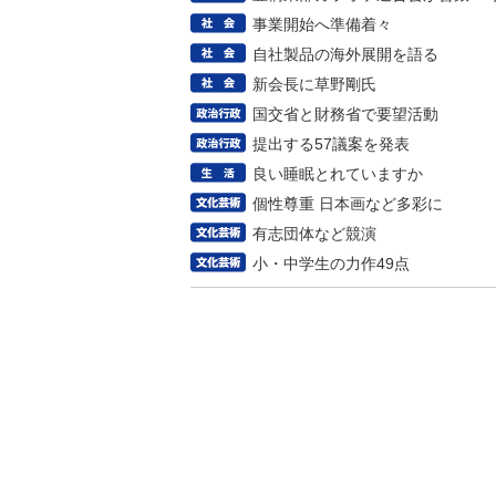
事業開始へ準備着々
自社製品の海外展開を語る
新会長に草野剛氏
国交省と財務省で要望活動
提出する57議案を発表
良い睡眠とれていますか
個性尊重 日本画など多彩に
有志団体など競演
小・中学生の力作49点