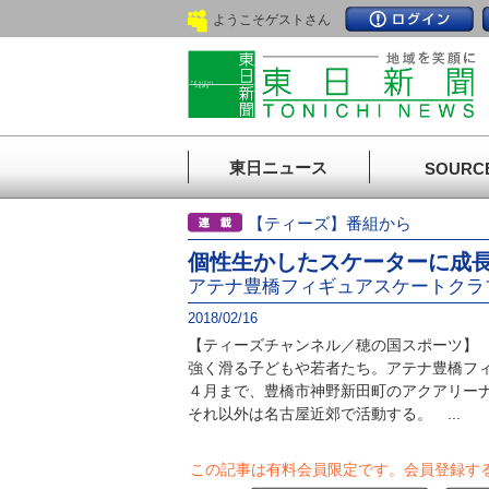
ようこそゲストさん
東日ニュース
SOURC
【ティーズ】番組から
個性生かしたスケーターに成
アテナ豊橋フィギュアスケートクラ
2018/02/16
【ティーズチャンネル／穂の国スポーツ】
強く滑る子どもや若者たち。アテナ豊橋フィ
４月まで、豊橋市神野新田町のアクアリー
それ以外は名古屋近郊で活動する。 ...
この記事は有料会員限定です。
会員登録す