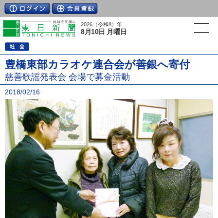
2026（令和8）年
8月10日 月曜日
豊橋東部カラオケ連合会が善銀へ寄付
慈善歌謡発表会 会場で募金活動
2018/02/16