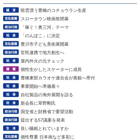
暗雲漂う豊橋のコチョウラン生産
スロータウン映画祭閉幕
「稼ぐ！奥三河」テーマ
「のんぽこ」に決定
豊川市子ども美術展開幕
官民連携で地方創生へ
屋内外火の元チェック
個性生かしたスケーターに成長
豊橋東部カラオケ連合会が善銀へ寄付
事業開始へ準備着々
自社製品の海外展開を語る
新会長に草野剛氏
国交省と財務省で要望活動
提出する57議案を発表
良い睡眠とれていますか
個性尊重 日本画など多彩に