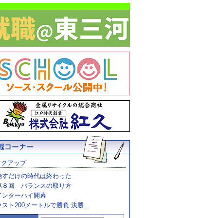
ックアップ
治すだけの時代は終わった
第８回 バランスの取り方
インターハイ開幕
ラスト200メートルで勝負 決勝...