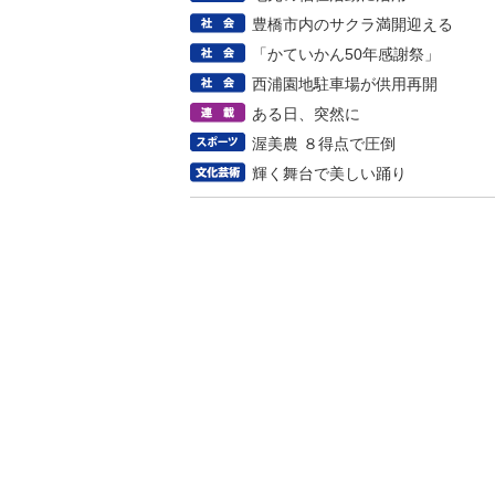
豊橋市内のサクラ満開迎える
「かていかん50年感謝祭」
西浦園地駐車場が供用再開
ある日、突然に
渥美農 ８得点で圧倒
輝く舞台で美しい踊り