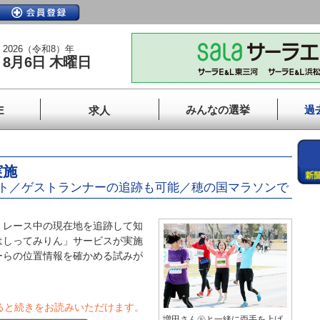
2026（令和8）年
8月6日 木曜日
みんなの選挙
過
E
求人
実施
ト／ゲストランナーの追跡も可能／穂の国マラソンで
レース中の現在地を追跡して知
はしってみりん」サービスが実施
ーらの位置情報を確かめる試みが
ると続きをお読みいただけます。
増田さん㊧と一緒に両手を上げ