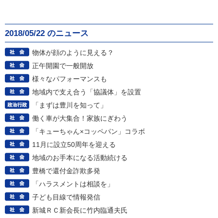
2018/05/22 のニュース
物体が顔のように見える？
正午開園で一般開放
様々なパフォーマンスも
地域内で支え合う「協議体」を設置
「まずは豊川を知って」
働く車が大集合！家族にぎわう
「キューちゃん×コッペパン」コラボ
11月に設立50周年を迎える
地域のお手本になる活動続ける
豊橋で還付金詐欺多発
「ハラスメントは相談を」
子ども目線で情報発信
新城ＲＣ新会長に竹内臨通夫氏