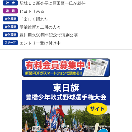
新城ＬＣ新会長に原田賢一氏が就任
ヒヨドリ来る
「楽しく踊れた」
明治維新と二川の人々
豊川用水50周年記念で演劇公演
エントリー受け付け中