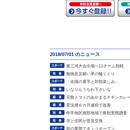
2018/07/01 のニュース
東三河大会出場へ11チーム熱戦
無病息災願い茅の輪くぐり
「全国の選手と対戦楽しみ」
いなりんうちわ下さいな
完熟トマトのあかまるチキンカレ
景況感６カ月連続で改善
作手地区南部地域で鳥獣実態調査
市と住民が意見交換
初の業態できょうオープン