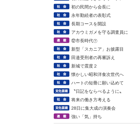
初の民間から会長に
永年勤続者の表彰式
長期コースを開設
アカウミガメを守る調査員に
⑫市長時代㊦
新型「スカニア」お披露目
田邉受刑者の再審訴え
新城で震度２
懐かしい昭和洋食次世代へ
ハートの短冊に願い込めて
〝日記をならべるように〟
将来の働き方考える
28日に集大成の演奏会
強い「気」持ち