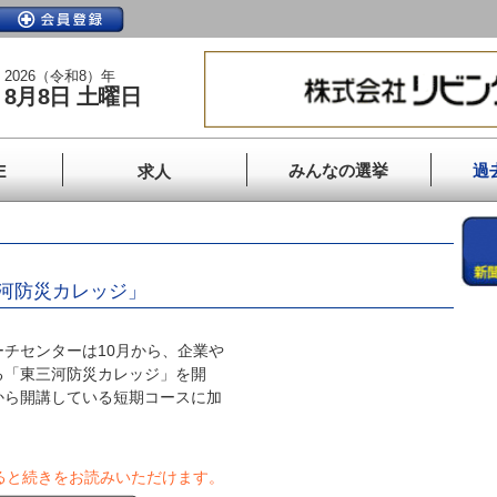
2026（令和8）年
8月8日 土曜日
みんなの選挙
過
E
求人
河防災カレッジ」
チセンターは10月から、企業や
る「東三河防災カレッジ」を開
から開講している短期コースに加
ると続きをお読みいただけます。