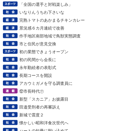
「全国の選手と対戦楽しみ」
いなりんうちわ下さいな
完熟トマトのあかまるチキンカレー
景況感６カ月連続で改善
作手地区南部地域で鳥獣実態調査
市と住民が意見交換
初の業態できょうオープン
初の民間から会長に
永年勤続者の表彰式
長期コースを開設
アカウミガメを守る調査員に
⑫市長時代㊦
新型「スカニア」お披露目
田邉受刑者の再審訴え
新城で震度２
懐かしい昭和洋食次世代へ
ハートの短冊に願い込めて