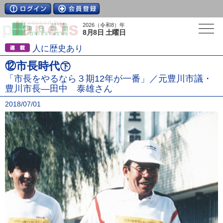
2026（令和8）年
8月8日 土曜日
人に歴史あり
⑫市長時代㊦
「市長をやるなら３期12年が一番」／元豊川市議・
豊川市長―田中 泰雄さん
2018/07/01