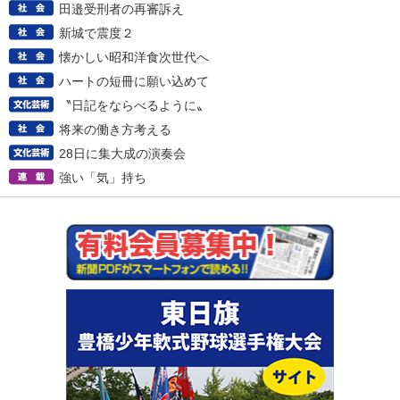
田邉受刑者の再審訴え
新城で震度２
懐かしい昭和洋食次世代へ
ハートの短冊に願い込めて
〝日記をならべるように〟
将来の働き方考える
28日に集大成の演奏会
強い「気」持ち