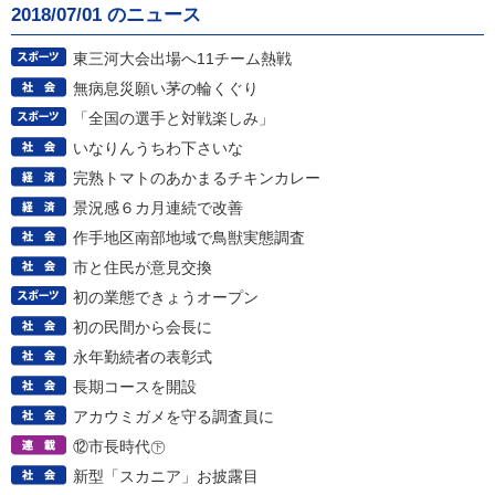
2018/07/01 のニュース
東三河大会出場へ11チーム熱戦
無病息災願い茅の輪くぐり
「全国の選手と対戦楽しみ」
いなりんうちわ下さいな
完熟トマトのあかまるチキンカレー
景況感６カ月連続で改善
作手地区南部地域で鳥獣実態調査
市と住民が意見交換
初の業態できょうオープン
初の民間から会長に
永年勤続者の表彰式
長期コースを開設
アカウミガメを守る調査員に
⑫市長時代㊦
新型「スカニア」お披露目