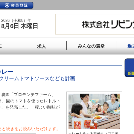
2026（令和8）年
8月6日 木曜日
みんなの選挙
過
E
求人
カレー
クリームトマトソースなども計画
農園「プロモンテファーム」
日、園のトマトを使ったレトルト
ー」を発売した。 程よい酸味が
ると続きをお読みいただけます。
カレーを食べる親子ら（プロモ