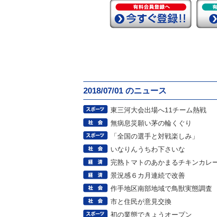
2018/07/01 のニュース
東三河大会出場へ11チーム熱戦
無病息災願い茅の輪くぐり
「全国の選手と対戦楽しみ」
いなりんうちわ下さいな
完熟トマトのあかまるチキンカレ
景況感６カ月連続で改善
作手地区南部地域で鳥獣実態調査
市と住民が意見交換
初の業態できょうオープン