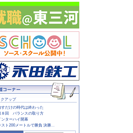
ックアップ
治すだけの時代は終わった
第８回 バランスの取り方
インターハイ開幕
ラスト200メートルで勝負 決勝...