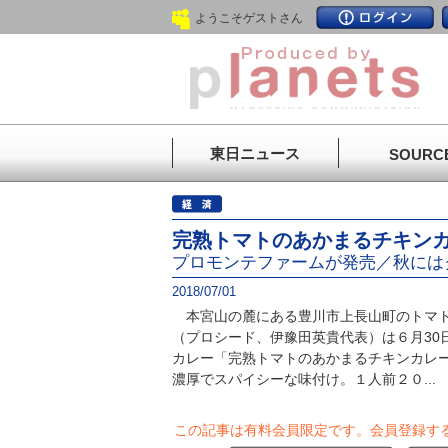
ようこそゲストさん
東日ニュース
SOURC
完熟トマトのあかまるチキン
プロモンテファームが発売／秋には
2018/07/01
本宮山の麓にある豊川市上長山町のトマト
（プロシード、伊豫田英貴代表）は６月30
カレー「完熟トマトのあかまるチキンカレ
濃厚でスパイシーな味付け。１人前２０...
この記事は有料会員限定です。
会員登録す