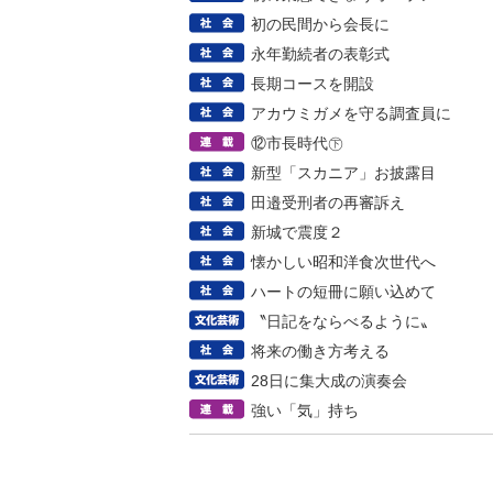
初の民間から会長に
永年勤続者の表彰式
長期コースを開設
アカウミガメを守る調査員に
⑫市長時代㊦
新型「スカニア」お披露目
田邉受刑者の再審訴え
新城で震度２
懐かしい昭和洋食次世代へ
ハートの短冊に願い込めて
〝日記をならべるように〟
将来の働き方考える
28日に集大成の演奏会
強い「気」持ち