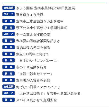
きょう開幕 豊橋市美博初の岸田劉生展
東日旗きょう決勝
豊橋市上水道施設５カ所を答申
県下公立小中高校で１学期終業式
チーム支える守備の要
豊橋夏の風物詩祇園祭始まる
資源回復の糸口を探る
創立100周年に向けて
「日本のシリコンバレーに」
市のＰＲ活動を紹介
「血液・献血セミナー」
豊川署が入賞者を表彰
何げない日常スマホでパチリ
「上位進出目指す」副市長へ意気込み語る
スパイス利かせて交通安全