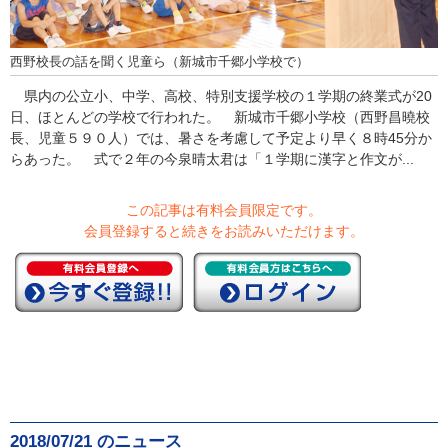
西野校長の話を聞く児童ら（新城市千郷小学校で）
県内の公立小、中学、高校、特別支援学校の１学期の終業式が20
日、ほとんどの学校で行われた。 新城市千郷小学校（西野昌曉校
長、児童５９０人）では、暑さを考慮して予定より早く８時45分か
らあった。 式で２年の今泉晴太君は「１学期に漢字と作文が...
この記事は有料会員限定です。
会員登録すると続きをお読みいただけます。
2018/07/21 のニュース