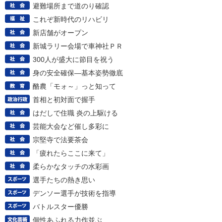
避難場所まで道のり確認
これぞ新時代のリハビリ
新店舗がオープン
新城ラリー会場で車神社ＰＲ
300人が盛大に節目を祝う
身の安全確保―基本姿勢徹底
酪農「モォ～」っと知って
首相と初対面で握手
はだしで住職 炎の上駆ける
芸能大会など催し多彩に
宗堅寺で法要茶会
「疲れたらここに来て」
柔らかなタッチの水彩画
選手たちの熱き思い
デンソー選手が技術を指導
バトルスター優勝
個性あふれる力作並ぶ