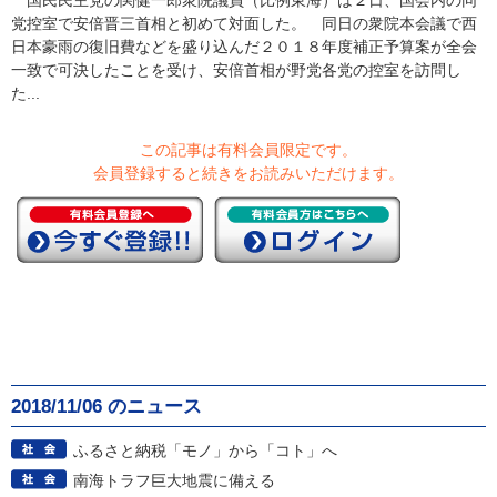
国民民主党の関健一郎衆院議員（比例東海）は２日、国会内の同
党控室で安倍晋三首相と初めて対面した。 同日の衆院本会議で西
日本豪雨の復旧費などを盛り込んだ２０１８年度補正予算案が全会
一致で可決したことを受け、安倍首相が野党各党の控室を訪問し
た...
この記事は有料会員限定です。
会員登録すると続きをお読みいただけます。
2018/11/06 のニュース
ふるさと納税「モノ」から「コト」へ
南海トラフ巨大地震に備える