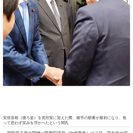
安倍首相（後ろ姿）を党控室に迎えた際、握手の順番が最初になり、焦
って思わず笑みを浮かべたという関氏