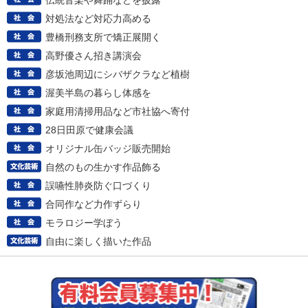
伝統音楽や舞踊などを披露
対処法など対応力高める
豊橋刑務支所で矯正展開く
高野優さん招き講演会
彦坂池周辺にシバザクラなど植樹
渥美半島の暮らし体感を
家庭用清掃用品など市社協へ寄付
28日田原で健康会議
オリジナル缶バッジ販売開始
自然のもの生かす作品飾る
誤嚥性肺炎防ぐ口づくり
合同作など力作ずらり
モラロジー学ぼう
自由に楽しく描いた作品