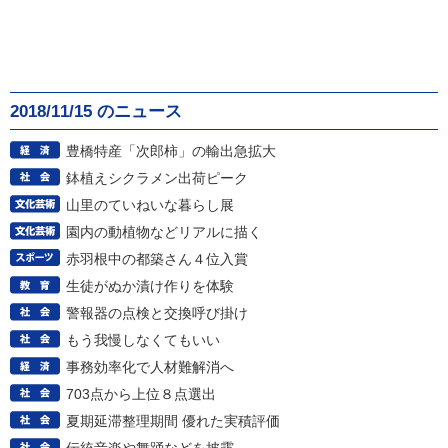
2018/11/15 のニュース
豊橋特産「次郎柿」の輸出急拡大
鉢植えシクラメン出荷ピーク
山里のていねいな暮らし展
園内の動植物などリアルに描く
赤羽根中の都築さん４位入賞
生徒がぬか漬け作りを体験
警報器の点検と交換呼び掛け
もう我慢しなくてもいい
事務効率化で人材難解消へ
703点から上位８点選出
夏期延滞整理期間 優れた実積評価