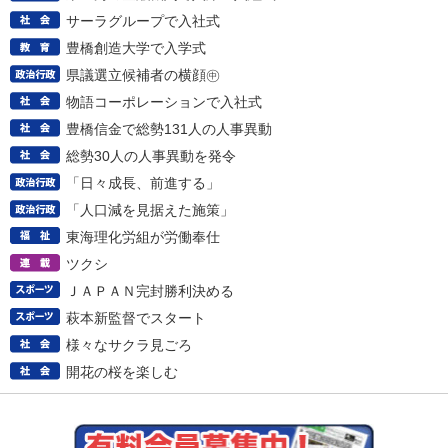
サーラグループで入社式
豊橋創造大学で入学式
県議選立候補者の横顔㊥
物語コーポレーションで入社式
豊橋信金で総勢131人の人事異動
総勢30人の人事異動を発令
「日々成長、前進する」
「人口減を見据えた施策」
東海理化労組が労働奉仕
ツクシ
ＪＡＰＡＮ完封勝利決める
萩本新監督でスタート
様々なサクラ見ごろ
開花の桜を楽しむ