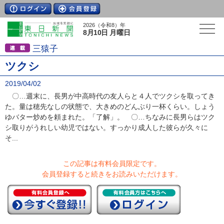
2026（令和8）年
8月10日 月曜日
三猿子
ツクシ
2019/04/02
〇…週末に、長男が中高時代の友人らと４人でツクシを取ってき
た。量は穂先なしの状態で、大きめのどんぶり一杯くらい。しょう
ゆバター炒めを頼まれた。「了解」。 〇…ちなみに長男らはツク
シ取りがうれしい幼児ではない。すっかり成人した彼らが久々に
そ...
この記事は有料会員限定です。
会員登録すると続きをお読みいただけます。