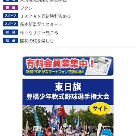
ツクシ
ＪＡＰＡＮ完封勝利決める
萩本新監督でスタート
様々なサクラ見ごろ
開花の桜を楽しむ