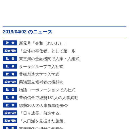
2019/04/02 のニュース
新元号「令和（れいわ）」
「全体の奉仕者」として第一歩
東三河の金融機関で入庫・入組式
サーラグループで入社式
豊橋創造大学で入学式
県議選立候補者の横顔㊥
物語コーポレーションで入社式
豊橋信金で総勢131人の人事異動
総勢30人の人事異動を発令
「日々成長、前進する」
「人口減を見据えた施策」
東海理化労組が労働奉仕