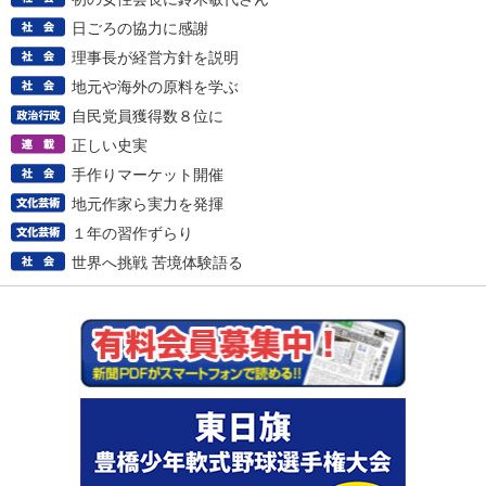
日ごろの協力に感謝
理事長が経営方針を説明
地元や海外の原料を学ぶ
自民党員獲得数８位に
正しい史実
手作りマーケット開催
地元作家ら実力を発揮
１年の習作ずらり
世界へ挑戦 苦境体験語る