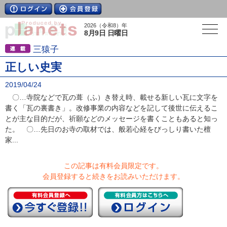
2026（令和8）年
8月9日 日曜日
三猿子
正しい史実
2019/04/24
〇…寺院などで瓦の葺（ふ）き替え時、載せる新しい瓦に文字を
書く「瓦の裏書き」。改修事業の内容などを記して後世に伝えるこ
とが主な目的だが、祈願などのメッセージを書くこともあると知っ
た。 〇…先日のお寺の取材では、般若心経をびっしり書いた檀
家...
この記事は有料会員限定です。
会員登録すると続きをお読みいただけます。