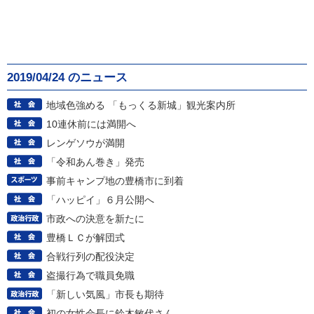
2019/04/24 のニュース
地域色強める 「もっくる新城」観光案内所
10連休前には満開へ
レンゲソウが満開
「令和あん巻き」発売
事前キャンプ地の豊橋市に到着
「ハッピイ」６月公開へ
市政への決意を新たに
豊橋ＬＣが解団式
合戦行列の配役決定
盗撮行為で職員免職
「新しい気風」市長も期待
初の女性会長に鈴木敏代さん