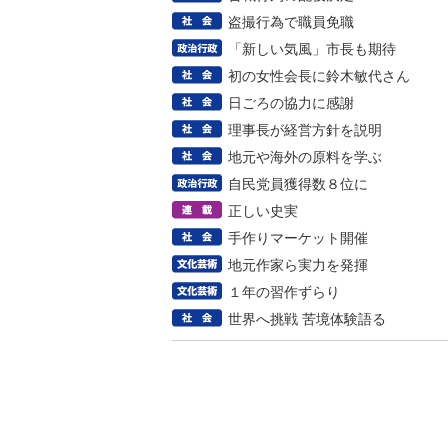
盗撮行為で職員免職
「新しい気風」市長も期待
初の女性会長に鈴木敏代さん
日ごろの協力に感謝
理事長が経営方針を説明
地元や海外の原料を学ぶ
自民党員獲得数８位に
正しい史実
手作りマーケット開催
地元作家ら実力を発揮
１年の習作ずらり
世界へ挑戦 苦境体験語る