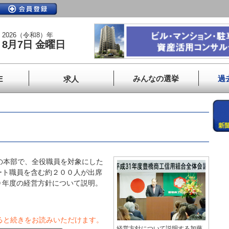
2026（令和8）年
8月7日 金曜日
みんなの選挙
過
E
求人
の本部で、全役職員を対象にした
ート職員を含む約２００人が出席
９年度の経営方針について説明。
ると続きをお読みいただけます。
経営方針について説明する加藤