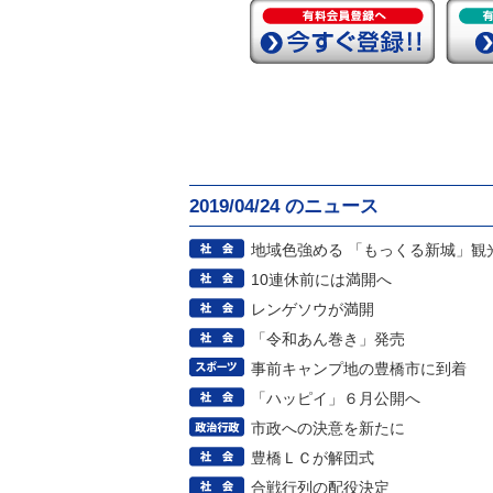
2019/04/24 のニュース
地域色強める 「もっくる新城」観
10連休前には満開へ
レンゲソウが満開
「令和あん巻き」発売
事前キャンプ地の豊橋市に到着
「ハッピイ」６月公開へ
市政への決意を新たに
豊橋ＬＣが解団式
合戦行列の配役決定