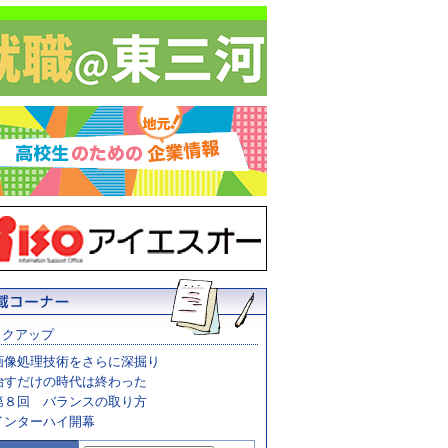
ックアップ
画像処理技術をさらに深掘り
治すだけの時代は終わった
第８回 バランスの取り方
インターハイ開幕