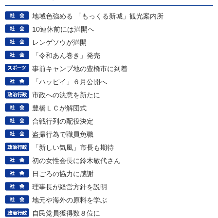
地域色強める 「もっくる新城」観光案内所
10連休前には満開へ
レンゲソウが満開
「令和あん巻き」発売
事前キャンプ地の豊橋市に到着
「ハッピイ」６月公開へ
市政への決意を新たに
豊橋ＬＣが解団式
合戦行列の配役決定
盗撮行為で職員免職
「新しい気風」市長も期待
初の女性会長に鈴木敏代さん
日ごろの協力に感謝
理事長が経営方針を説明
地元や海外の原料を学ぶ
自民党員獲得数８位に