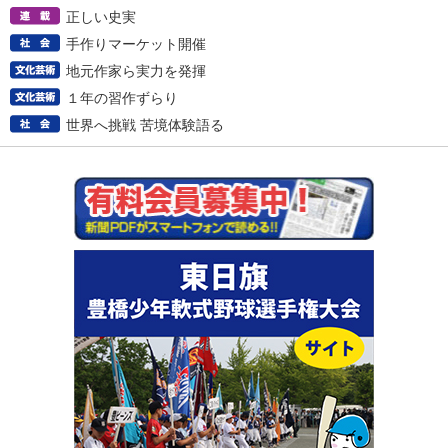
正しい史実
手作りマーケット開催
地元作家ら実力を発揮
１年の習作ずらり
世界へ挑戦 苦境体験語る