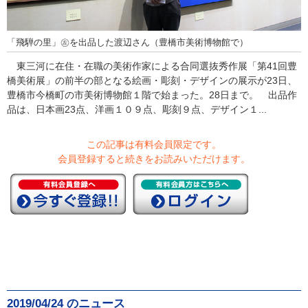
「飛騨の里」㊧を出品した渡辺さん（豊橋市美術博物館で）
東三河に在住・在職の美術作家による合同選抜秀作展「第41回豊
橋美術展」の前半の部となる絵画・彫刻・デザインの展示が23日、
豊橋市今橋町の市美術博物館１階で始まった。28日まで。 出品作
品は、日本画23点、洋画１０９点、彫刻９点、デザイン１...
この記事は有料会員限定です。
会員登録すると続きをお読みいただけます。
2019/04/24 のニュース