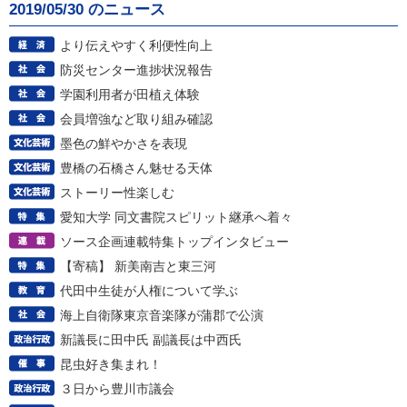
2019/05/30 のニュース
より伝えやすく利便性向上
防災センター進捗状況報告
学園利用者が田植え体験
会員増強など取り組み確認
墨色の鮮やかさを表現
豊橋の石橋さん魅せる天体
ストーリー性楽しむ
愛知大学 同文書院スピリット継承へ着々
ソース企画連載特集トップインタビュー
【寄稿】 新美南吉と東三河
代田中生徒が人権について学ぶ
海上自衛隊東京音楽隊が蒲郡で公演
新議長に田中氏 副議長は中西氏
昆虫好き集まれ！
３日から豊川市議会