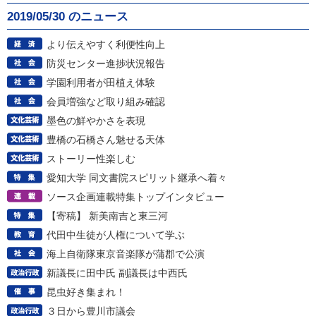
2019/05/30 のニュース
より伝えやすく利便性向上
防災センター進捗状況報告
学園利用者が田植え体験
会員増強など取り組み確認
墨色の鮮やかさを表現
豊橋の石橋さん魅せる天体
ストーリー性楽しむ
愛知大学 同文書院スピリット継承へ着々
ソース企画連載特集トップインタビュー
【寄稿】 新美南吉と東三河
代田中生徒が人権について学ぶ
海上自衛隊東京音楽隊が蒲郡で公演
新議長に田中氏 副議長は中西氏
昆虫好き集まれ！
３日から豊川市議会