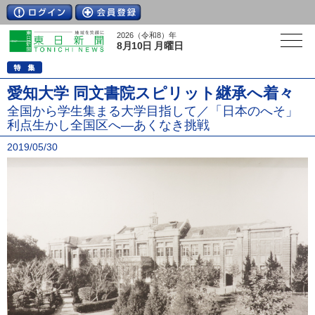
2026（令和8）年
8月10日 月曜日
愛知大学 同文書院スピリット継承へ着々
全国から学生集まる大学目指して／「日本のへそ」
利点生かし全国区へ―あくなき挑戦
2019/05/30