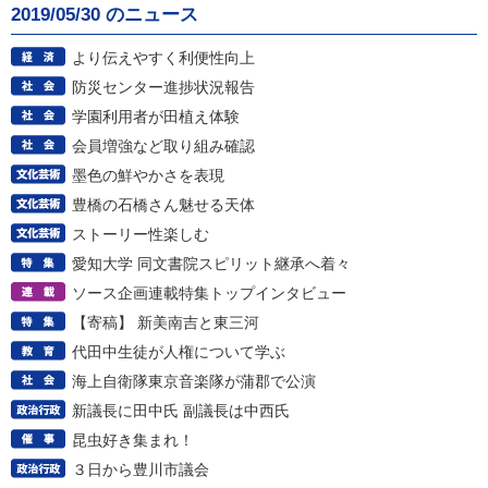
2019/05/30 のニュース
より伝えやすく利便性向上
防災センター進捗状況報告
学園利用者が田植え体験
会員増強など取り組み確認
墨色の鮮やかさを表現
豊橋の石橋さん魅せる天体
ストーリー性楽しむ
愛知大学 同文書院スピリット継承へ着々
ソース企画連載特集トップインタビュー
【寄稿】 新美南吉と東三河
代田中生徒が人権について学ぶ
海上自衛隊東京音楽隊が蒲郡で公演
新議長に田中氏 副議長は中西氏
昆虫好き集まれ！
３日から豊川市議会