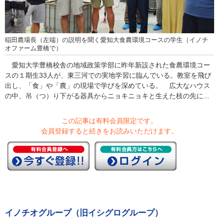
稲田農場長（左端）の説明を聞く愛知大食農環境コースの学生（イノチ
オファーム豊橋で）
愛知大学豊橋校舎の地域政策学部に昨年新設された食農環境コー
スの１期生33人が、東三河での実地学習に臨んでいる。教室を飛び
出し、「食」や「農」の現場で学びを深めている。 広大なハウス
の中、吊（つ）り下がる器具からニョキニョキと生えた枝の先に...
この記事は有料会員限定です。
会員登録すると続きをお読みいただけます。
イノチオグループ（旧イシグログループ）