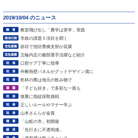
2019/10/04 のニュース
教室飛び出し「農学は実学」実践
市政の課題５項目を聞く
節目で池坊豊橋支部が花展
五輪内定の服部選手活躍など紹介
口腔ケア丁寧に指導
外断熱壁パネルがグッドデザイン賞に
乾杯の際は地元の飲み物で
「子ども好き」で多彩な一面も
慎重に指紋採取挑戦
正しいルールやマナー学ぶ
山本さんらが金賞
「山粧の市」初開催
「先行きに不透明感」