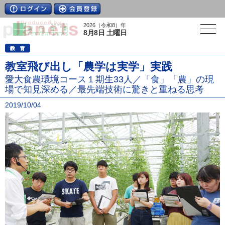
2026（令和8）年
8月8日 土曜日
教室飛び出し「農学は実学」実践
愛大食農環境コース１期生33人／「食」「農」の現
場で知見深める／最先端技術に驚きと重ねる思考
2019/10/04