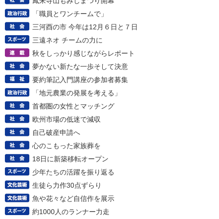
鳳来寺山もみじまつり開幕
「職員とワンチームで」
三河酉の市 今年は12月６日と７日
三遠ネオ チームの力に
秋をしっかり感じながらレポート
夢かない新たな一歩そして決意
要約筆記入門講座の参加者募集
「地元農業の発展を考える」
首都圏の女性とマッチング
欧州市場の低迷で減収
自己破産申請へ
心のこもった家族葬を
18日に新築移転オープン
少年たちの活躍を振り返る
生徒ら力作30点ずらり
魚や花々など自信作を展示
約1000人のランナー力走