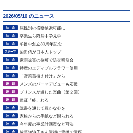
2026/05/10 のニュース
属性別の横断検索可能に
卒業生ら附属中学見学
牟呂中創立80周年記念
柴田侑が日本人トップ
豪雨被害の桜町で防災研修会
特産のエディブルフラワー使用
「野菜苗植え付け」から
メンズのパーマデビューも応援
プリンスが遺した楽曲〈第２回〉
遠征「終」わる
読書を通じて豊かな心を
家族からの手紙など贈られる
今年度の事業計画案など可決
佐藤知沙子さん講師に豊橋で講座