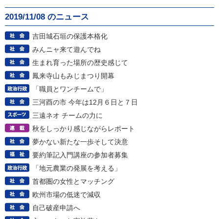
2019/11/08 のニュース
吉田城石垣の保護本格化
みんニャ来て遊んでね
生まれ育った場所の歴史感じて
鳳来寺山もみじまつり開幕
「職員とワンチームで」
三河酉の市 今年は12月６日と７日
三遠ネオ チームの力に
秋をしっかり感じながらレポート
夢かない新たな一歩そして決意
要約筆記入門講座の参加者募集
「地元農業の発展を考える」
首都圏の女性とマッチング
欧州市場の低迷で減収
自己破産申請へ