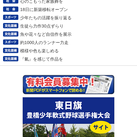
心のこもった家族葬を
18日に新築移転オープン
少年たちの活躍を振り返る
生徒ら力作30点ずらり
魚や花々など自信作を展示
約1000人のランナー力走
模様や色も楽しめる
『氣』を感じて作品を