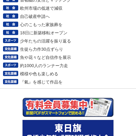
首都圏の女性とマッチング
欧州市場の低迷で減収
自己破産申請へ
心のこもった家族葬を
18日に新築移転オープン
少年たちの活躍を振り返る
生徒ら力作30点ずらり
魚や花々など自信作を展示
約1000人のランナー力走
模様や色も楽しめる
『氣』を感じて作品を