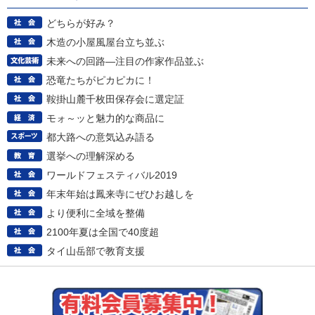
どちらが好み？
木造の小屋風屋台立ち並ぶ
未来への回路―注目の作家作品並ぶ
恐竜たちがピカピカに！
鞍掛山麓千枚田保存会に選定証
モォ～ッと魅力的な商品に
都大路への意気込み語る
選挙への理解深める
ワールドフェスティバル2019
年末年始は鳳来寺にぜひお越しを
より便利に全域を整備
2100年夏は全国で40度超
タイ山岳部で教育支援