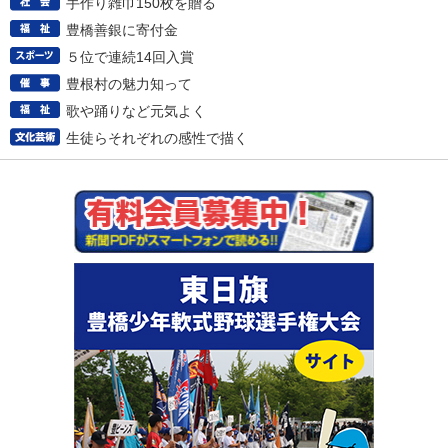
手作り雑巾150枚を贈る
豊橋善銀に寄付金
５位で連続14回入賞
豊根村の魅力知って
歌や踊りなど元気よく
生徒らそれぞれの感性で描く