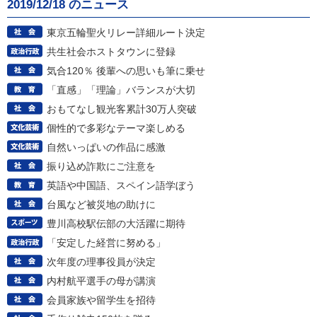
2019/12/18 のニュース
東京五輪聖火リレー詳細ルート決定
共生社会ホストタウンに登録
気合120％ 後輩への思いも筆に乗せ
「直感」「理論」バランスが大切
おもてなし観光客累計30万人突破
個性的で多彩なテーマ楽しめる
自然いっぱいの作品に感激
振り込め詐欺にご注意を
英語や中国語、スペイン語学ぼう
台風など被災地の助けに
豊川高校駅伝部の大活躍に期待
「安定した経営に努める」
次年度の理事役員が決定
内村航平選手の母が講演
会員家族や留学生を招待