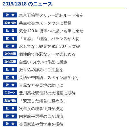
2019/12/18 のニュース
東京五輪聖火リレー詳細ルート決定
共生社会ホストタウンに登録
気合120％ 後輩への思いも筆に乗せ
「直感」「理論」バランスが大切
おもてなし観光客累計30万人突破
個性的で多彩なテーマ楽しめる
自然いっぱいの作品に感激
振り込め詐欺にご注意を
英語や中国語、スペイン語学ぼう
台風など被災地の助けに
豊川高校駅伝部の大活躍に期待
「安定した経営に努める」
次年度の理事役員が決定
内村航平選手の母が講演
会員家族や留学生を招待