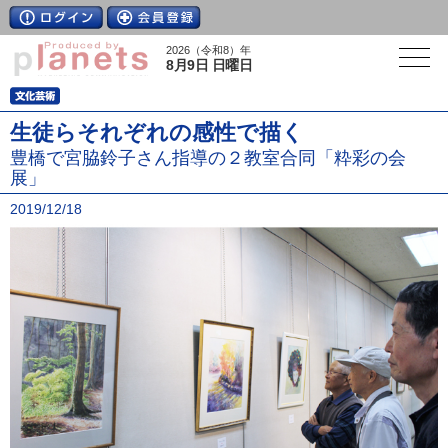
2026（令和8）年
8月9日 日曜日
生徒らそれぞれの感性で描く
豊橋で宮脇鈴子さん指導の２教室合同「粋彩の会
展」
2019/12/18