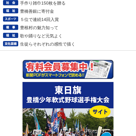
手作り雑巾150枚を贈る
豊橋善銀に寄付金
５位で連続14回入賞
豊根村の魅力知って
歌や踊りなど元気よく
生徒らそれぞれの感性で描く