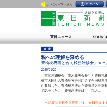
ようこそゲストさん
東日ニュース
SOURC
税への理解を深める
豊橋税務署と合同税務研修会／東三
2020/01/29
東三河間税会（荒木義夫会長）と豊橋税務
橋市大国町の豊橋地方合同庁舎で合同税務
が参加した。豊橋税務署から齋藤清久副署
て話をした。 齋藤副署長は、「税大...
この記事は有料会員限定です。
会員登録す