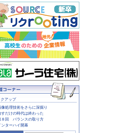
ックアップ
画像処理技術をさらに深掘り
治すだけの時代は終わった
第８回 バランスの取り方
インターハイ開幕