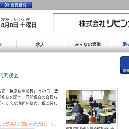
2026（令和8）年
8月8日 土曜日
みんなの選挙
過
E
求人
河間税会
署（包原智幸署長）は28日、豊
研修会を開き、同間税会の会員ら
長ら３人が講師を務め、税に関し
ると続きをお読みいただけます。
東三河間税会と豊橋税務署の合