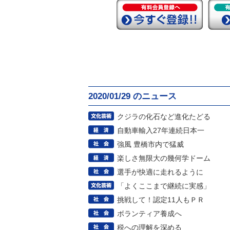
2020/01/29 のニュース
クジラの化石など進化たどる
自動車輸入27年連続日本一
強風 豊橋市内で猛威
楽しさ無限大の幾何学ドーム
選手が快適に走れるように
「よくここまで継続に実感」
挑戦して！認定11人もＰＲ
ボランティア養成へ
税への理解を深める