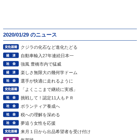
2020/01/29 のニュース
クジラの化石など進化たどる
自動車輸入27年連続日本一
強風 豊橋市内で猛威
楽しさ無限大の幾何学ドーム
選手が快適に走れるように
「よくここまで継続に実感」
挑戦して！認定11人もＰＲ
ボランティア養成へ
税への理解を深める
夢追う女性を応援
来月１日から出品希望者を受け付け