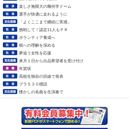
楽しさ無限大の幾何学ドーム
選手が快適に走れるように
「よくここまで継続に実感」
挑戦して！認定11人もＰＲ
ボランティア養成へ
税への理解を深める
夢追う女性を応援
来月１日から出品希望者を受け付け
年賀状
高校生独自の目線で発表
プラ５３０標語
懐かしの名曲を生演奏で