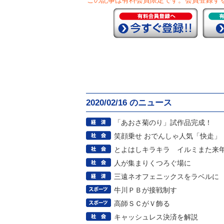
この記事は有料会員限定です。
会員登録す
2020/02/16 のニュース
「あおさ菊のり」試作品完成！
笑顔乗せ おでんしゃ人気「快走」
とよはしキラキラ イルミまた来
人が集まりくつろぐ場に
三遠ネオフェニックスをラベルに
牛川ＰＢが接戦制す
高師ＳＣがＶ飾る
キャッシュレス決済を解説