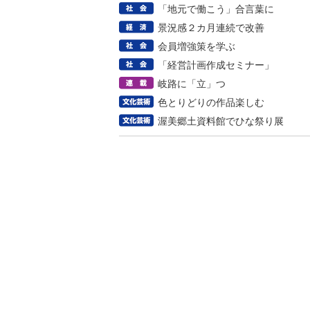
「地元で働こう」合言葉に
景況感２カ月連続で改善
会員増強策を学ぶ
「経営計画作成セミナー」
岐路に「立」つ
色とりどりの作品楽しむ
渥美郷土資料館でひな祭り展