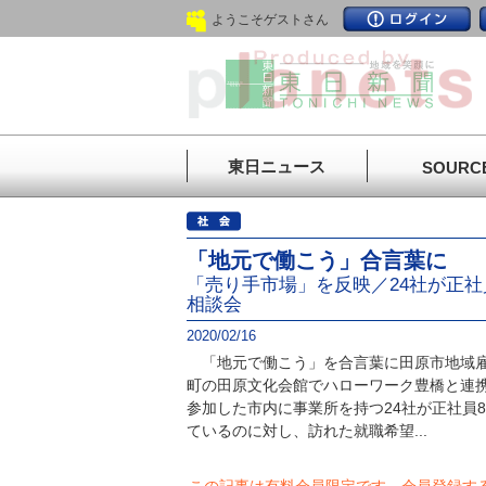
ようこそゲストさん
東日ニュース
SOURC
「地元で働こう」合言葉に
「売り手市場」を反映／24社が正社
相談会
2020/02/16
「地元で働こう」を合言葉に田原市地域雇
町の田原文化会館でハローワーク豊橋と連
参加した市内に事業所を持つ24社が正社員
ているのに対し、訪れた就職希望...