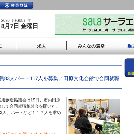
2026（令和8）年
8月7日 金曜日
みんなの選挙
過
E
求人
員83人パート117人を募集／田原文化会館で合同就職
用創造協議会は15日、市内田原
携して合同就職相談会を開いた。
83人、パートなど１１７人を求め