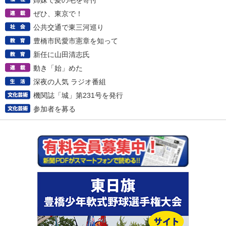
姉妹で髪の毛を寄付
ぜひ、東京で！
公共交通で東三河巡り
豊橋市民愛市憲章を知って
新任に山田清志氏
動き「始」めた
深夜の人気 ラジオ番組
機関誌「城」第231号を発行
参加者を募る