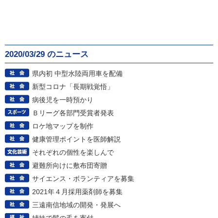
2020/03/29 のニュース
県内初 中型水陸両用車を配備
新型コロナ「長期戦覚悟」
病後児を一時預かり
Ｂリーグ各部門受賞者発表
ロケ地マップを制作
健康管理ポイントを医師解説
それぞれの個性を楽しんで
避難所向けに敷布団寄贈
サイエンス・ボランティアを募集
2021年４月採用薬剤師を募集
三遠南信地域の開発・発展へ