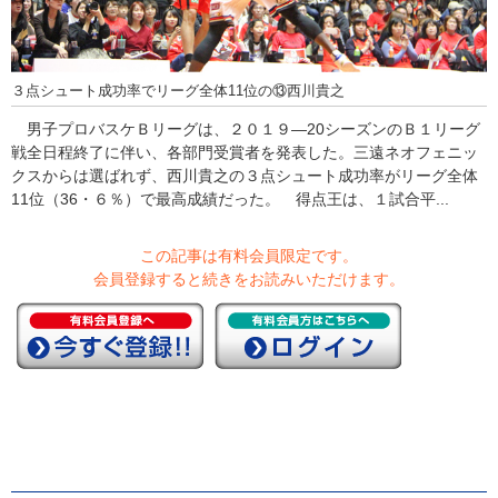
３点シュート成功率でリーグ全体11位の⑬西川貴之
男子プロバスケＢリーグは、２０１９―20シーズンのＢ１リーグ
戦全日程終了に伴い、各部門受賞者を発表した。三遠ネオフェニッ
クスからは選ばれず、西川貴之の３点シュート成功率がリーグ全体
11位（36・６％）で最高成績だった。 得点王は、１試合平...
この記事は有料会員限定です。
会員登録すると続きをお読みいただけます。