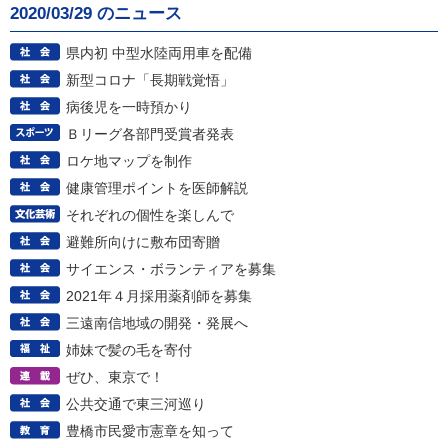
2020/03/29 のニュース
県内初 中型水陸両用車を配備
新型コロナ「長期戦覚悟」
病後児を一時預かり
Ｂリーグ各部門受賞者発表
ロケ地マップを制作
健康管理ポイントを医師解説
それぞれの個性を楽しんで
避難所向けに敷布団寄贈
サイエンス・ボランティアを募集
2021年４月採用薬剤師を募集
三遠南信地域の開発・発展へ
姉妹で髪の毛を寄付
ぜひ、東京で！
公共交通で東三河巡り
豊橋市民愛市憲章を知って