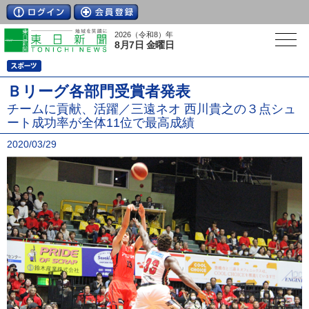
2026（令和8）年
8月7日 金曜日
Ｂリーグ各部門受賞者発表
チームに貢献、活躍／三遠ネオ 西川貴之の３点シュ
ート成功率が全体11位で最高成績
2020/03/29